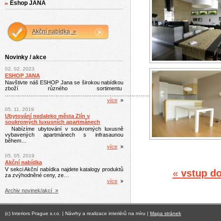
Eshop JANA
Akční nabídka »
Novinky / akce
02. 02. 2023
ESHOP JANA
Navštivte náš ESHOP Jana se širokou nabídkou
zboží různého sortimentu
………………………………………………………………………………………………………
více
»
05. 11. 2019
Ubytování nedaleko města Zlín v
soukromých luxusních apartmánech
Nabízíme ubytování v soukromých luxusně
vybavených apartmánech s infrasaunou
během…
více
»
05. 05. 2019
Akční nabídka
V sekci Akční nabídka najdete katalogy produktů
«
vstup do
za zvýhodněné ceny, ze…
více
»
Archiv novinek/akcí »
(c) Interiors Prague s.r.o. | Návrhy a realizace interiérů na míru |
Mapa stránek