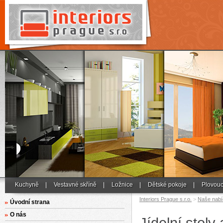
Kuchyně
Vestavné skříně
Ložnice
Dětské pokoje
Plovouc
Interiors Prague s.r.o.
>
Naše nabí
Úvodní strana
O nás