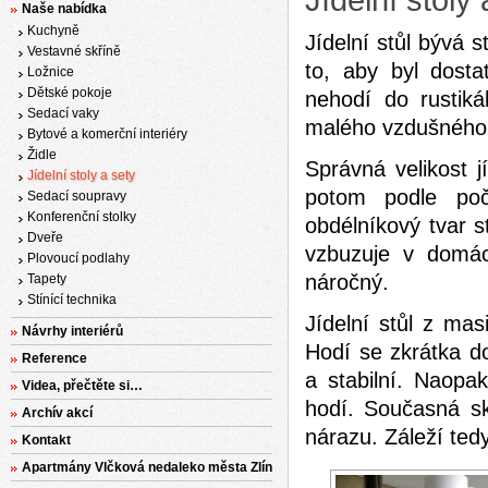
Jídelní stoly 
Naše nabídka
Kuchyně
Jídelní stůl bývá 
Vestavné skříně
to, aby byl dostat
Ložnice
Dětské pokoje
nehodí do rustiká
Sedací vaky
malého vzdušného
Bytové a komerční interiéry
Židle
Správná velikost j
Jídelní stoly a sety
potom podle počt
Sedací soupravy
Konferenční stolky
obdélníkový tvar s
Dveře
vzbuzuje v domácn
Plovoucí podlahy
náročný.
Tapety
Stínící technika
Jídelní stůl z ma
Návrhy interiérů
Hodí se zkrátka do
Reference
a stabilní. Naopa
Videa, přečtěte si…
hodí. Současná sk
Archív akcí
nárazu. Záleží tedy
Kontakt
Apartmány Vlčková nedaleko města Zlín